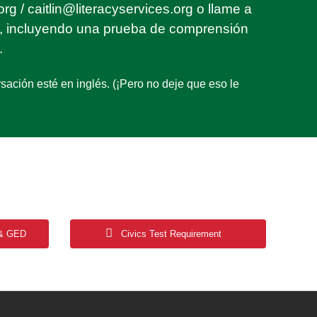
org
/
caitlin@literacyservices.org
o llame a
n, incluyendo una prueba de comprensión
.
ción esté en inglés. (¡Pero no deje que eso le
 & GED
Civics Test Requirement